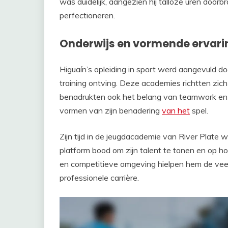
was duidelijk, aangezien hij talloze uren door
perfectioneren.
Onderwijs en vormende ervar
Higuaín’s opleiding in sport werd aangevuld do
training ontving. Deze academies richtten zic
benadrukten ook het belang van teamwork en di
vormen van zijn benadering
van het
spel.
Zijn tijd in de jeugdacademie van River Plate
platform bood om zijn talent te tonen en op ho
en competitieve omgeving hielpen hem de veer
professionele carrière.