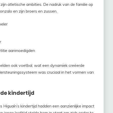
ijn atletische ambities. De nadruk van de familie op
onzalo en zijn broers en zussen.
peler
r
etitie aanmoedigden
peelden ook voetbal, wat een dynamiek creëerde
ndersteuningssysteem was cruciaal in het vormen van
de kindertijd
ns Higuaín’s kindertijd hadden een aanzienlijke impact
op jonge leeftijd stelde hem in staat om zich onder te