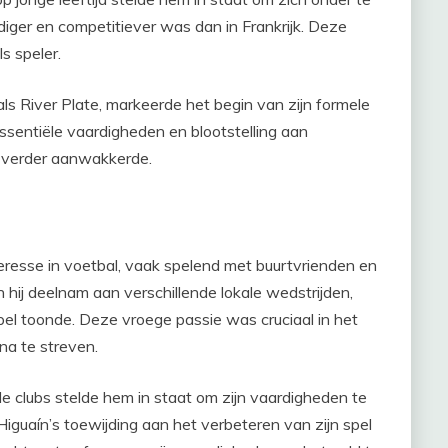
ndiger en competitiever was dan in Frankrijk. Deze
s speler.
oals River Plate, markeerde het begin van zijn formele
sentiële vaardigheden en blootstelling aan
rt verder aanwakkerde.
eresse in voetbal, vaak spelend met buurtvrienden en
oen hij deelnam aan verschillende lokale wedstrijden,
spel toonde. Deze vroege passie was cruciaal in het
na te streven.
ale clubs stelde hem in staat om zijn vaardigheden te
Higuaín’s toewijding aan het verbeteren van zijn spel