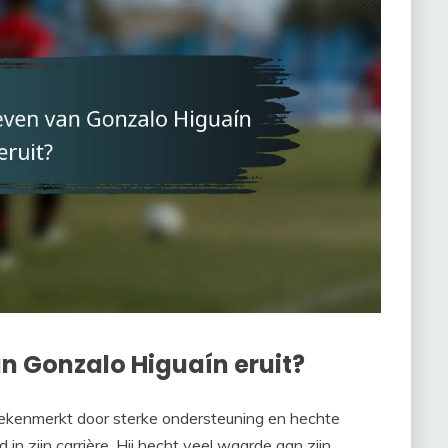
an Gonzalo Higuaín eruit?
ekenmerkt door sterke ondersteuning en hechte
 in zijn carrière. Hij hecht veel waarde aan zijn