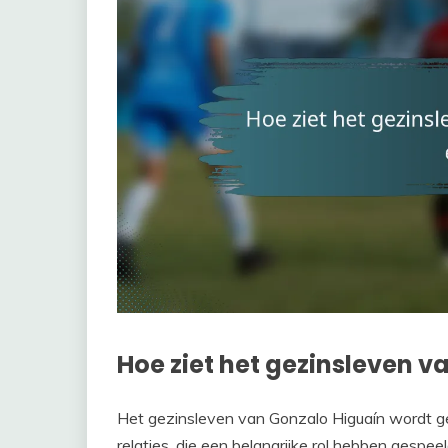
Hoe ziet het gezinsleven v
Het gezinsleven van Gonzalo Higuaín wordt g
relaties, die een belangrijke rol hebben gespeeld