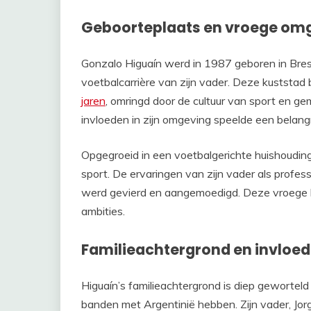
Geboorteplaats en vroege om
Gonzalo Higuaín werd in 1987 geboren in Brest
voetbalcarrière van zijn vader. Deze kuststad
jaren
, omringd door de cultuur van sport en g
invloeden in zijn omgeving speelde een belangrij
Opgegroeid in een voetbalgerichte huishouding
sport. De ervaringen van zijn vader als profes
werd gevierd en aangemoedigd. Deze vroege bl
ambities.
Familieachtergrond en invloe
Higuaín’s familieachtergrond is diep geworteld 
banden met Argentinië hebben. Zijn vader, Jorg