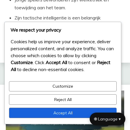
toewijding aan het team.
Zijn tactische intelligentie is een belangrijk
onderwerp in coachingsdiscussies.
We respect your privacy
Mascherano’s carrière dient als een blauwdruk voor
Cookies help us improve your experience, deliver
aspirant verdedigende middenvelders.
personalized content, and analyze traffic. You can
choose which cookies to allow by clicking
Customize
. Click
Accept All
to consent or
Reject
All
to decline non-essential cookies.
Related Posts
Customize
Reject All
Accept All
🌐 Language ▾